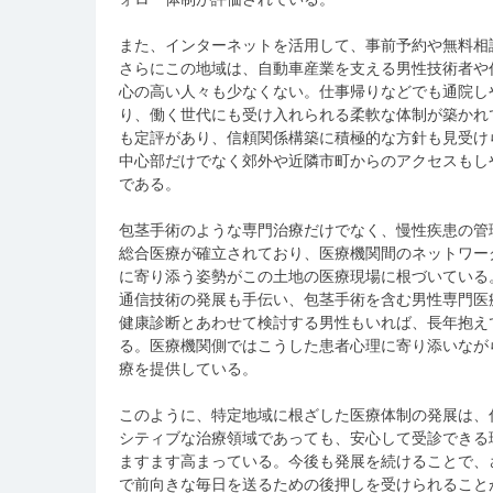
また、インターネットを活用して、事前予約や無料相
さらにこの地域は、自動車産業を支える男性技術者や
心の高い人々も少なくない。仕事帰りなどでも通院し
り、働く世代にも受け入れられる柔軟な体制が築かれ
も定評があり、信頼関係構築に積極的な方針も見受け
中心部だけでなく郊外や近隣市町からのアクセスもし
である。
包茎手術のような専門治療だけでなく、慢性疾患の管
総合医療が確立されており、医療機関間のネットワー
に寄り添う姿勢がこの土地の医療現場に根づいている
通信技術の発展も手伝い、包茎手術を含む男性専門医
健康診断とあわせて検討する男性もいれば、長年抱え
る。医療機関側ではこうした患者心理に寄り添いなが
療を提供している。
このように、特定地域に根ざした医療体制の発展は、
シティブな治療領域であっても、安心して受診できる
ますます高まっている。今後も発展を続けることで、
で前向きな毎日を送るための後押しを受けられること