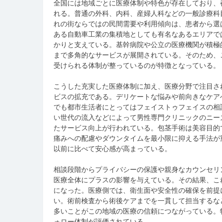
全国には地域ごとに医療体制や特色が存在しており、
れる。
普通の外科、内科、産婦人科などの一般診療科
れの街ならではの民間需要や利用傾向は、患者から選
ある自動車工業の集積地としても有名なあるエリアで
かりと支えている。基幹病院や公立の医療機関が積極
まで多角的なサービスが展開されている。そのため、
受けられる体制が整っているのが特徴となっている。
こうした充実した医療体制に加え、医療分野で注目さ
ビスの拡充である。デリケートな悩みや前向きなケア
でも都市生活者にとってはフェイストゥフェイスの相
い世代の流入などによって男性専門クリニックのニー
たサービス向上が行われている。包茎手術は美容目的
痛みへの配慮やダウンタイムを最小限に抑える手法が
以前に比べて安心感が高まっている。
相談段階からプライバシーの保護や親身なカウンセリ
医療全体にプラスの影響を与えている。その結果、こ
になった。医療側では、衛生面や安全性の確保を前提
い。術前検査から術後ケアまでを一貫して担当するな
多いことがこの地域の医療の信頼につながっている。
ォロー体制が評価されている。