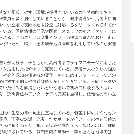
談など受診しやすい環境が提供されているのも特徴的である。
作業員が多く居住していることから、健康管理や生活向上に関
やすい立地で夜間や週末診療に対応するクリニックも増えてお
ている。医療情報の開示や医師・スタッフのホスピタリティに
られる。このエリアは交通インフラの整備も進んでおり、市街
やすいため、幅広い患者層が地域医療を利用しているのが実態
理やがん検診、子どもから高齢者までライフステージに応じた
クを活用した紹介体制も充実している。患者一人ひとりの悩み
。社会的認知や価値観の変化、さらにはインターネットなどの
療に対する偏見や躊躇は移り変わってきている。人間ドックや
ていた悩みを解消したいという思いで初めて相談する人もい
ら、説明責任やアフターケアの充実も重視し、信頼性の高い医
住民の生活の質の向上に直結している。包茎手術のようなセン
環境、丁寧な対話、充実したサポートが揃い、その存在価値は
さらに多くの人が、抱える悩みや課題から一歩踏み出し、健康
が期待されている。愛知県内の自動車工業が盛んな地域では、