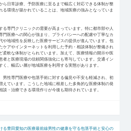
から日常診療、予防医療に至るまで幅広く対応できる体制が整
れる環境が築かれていることは、地域医療の強みとなっていま
する専門クリニックの需要が高まっています。特に都市部や人
専門医療への関心が強まり、プライバシーへの配慮や丁寧なカ
代や地域性を反映した医療サービスの提供が進んでいます。包
たケアやインターネットを利用した予約・相談体制が整備され
ど柔軟な体制がとられています。加えて、医療情報の開示や医
患者と医療現場の信頼関係強化にも寄与しています。交通イン
すく、幅広い層が地域医療を利用する実態があります。
、男性専門医療や包茎手術に対する偏見や不安も軽減され、初
増えています。こうした地域に根差した多角的な医療体制の発
相談・治療できる環境作りが今後も期待されています。
ける
豊田愛知の医療最前線男性の健康を守る包茎手術と安心の