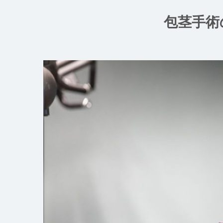
コ
ン
包茎手術
テ
ン
ツ
へ
ス
キ
ッ
プ