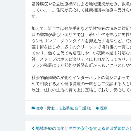
基幹病院や公立医療機関による地域連携が進み、救急
っています。住民が安心して健康相談や治療を受けら
す。
加えて、近年では包茎手術など男性特有の悩みに対応
口の増加が著しいエリアでは、若い世代を中心に男性
ウンセリング、ダウンタイムを抑えた手術法など、時
茎手術をはじめ、多くのクリニックで術前後の一貫し
ており、働く世代でも通院しやすい夜間や週末対応な
師・スタッフのホスピタリティにも力が入っており、
フラの発展により郊外や近隣市町からもアクセスしや
社会的価値観の変化やインターネットの普及によって
めて相談する人や健康管理の一環として受診する人も
展は、住民の生活の質向上に直結しており、安心して
健康（男性）
,
包茎手術
,
豊田(愛知)
医療
投
地域医療の進化と男性の安心を支える豊田愛知にお