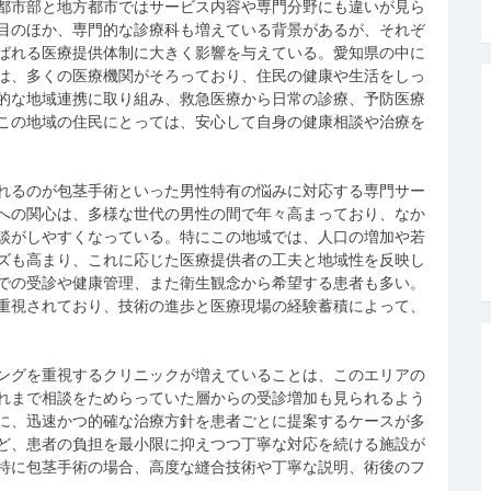
都市部と地方都市ではサービス内容や専門分野にも違いが見ら
目のほか、専門的な診療科も増えている背景があるが、それぞ
ばれる医療提供体制に大きく影響を与えている。愛知県の中に
は、多くの医療機関がそろっており、住民の健康や生活をしっ
的な地域連携に取り組み、救急医療から日常の診療、予防医療
この地域の住民にとっては、安心して自身の健康相談や治療を
れるのが包茎手術といった男性特有の悩みに対応する専門サー
への関心は、多様な世代の男性の間で年々高まっており、なか
談がしやすくなっている。特にこの地域では、人口の増加や若
ズも高まり、これに応じた医療提供者の工夫と地域性を反映し
での受診や健康管理、また衛生観念から希望する患者も多い。
重視されており、技術の進歩と医療現場の経験蓄積によって、
ングを重視するクリニックが増えていることは、このエリアの
れまで相談をためらっていた層からの受診増加も見られるよう
に、迅速かつ的確な治療方針を患者ごとに提案するケースが多
ど、患者の負担を最小限に抑えつつ丁寧な対応を続ける施設が
特に包茎手術の場合、高度な縫合技術や丁寧な説明、術後のフ