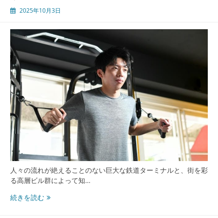
2025年10月3日
人々の流れが絶えることのない巨大な鉄道ターミナルと、街を彩
る高層ビル群によって知…
渋
続きを読む
谷
東