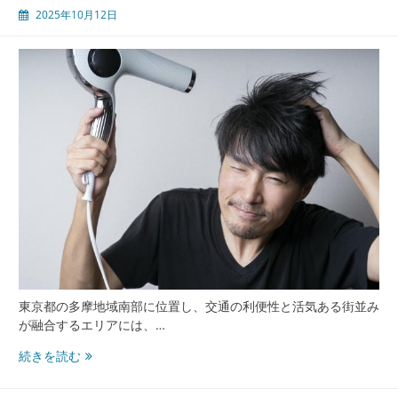
2025年10月12日
町
田
東
京
で
包
茎
手
術
と
美
容
医
療
に
安
東京都の多摩地域南部に位置し、交通の利便性と活気ある街並み
心
が融合するエリアには、…
で
き
町
続きを読む
る
田
理
東