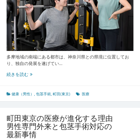
医
療
と
包
茎
手
術
の
最
多摩地域の南端にある都市は、神奈川県との県境に位置してお
前
り、独自の発展を遂げてい…
線
多
続きを読む
摩
地
域
健康（男性）
,
包茎手術
,
町田(東京)
医療
の
医
療
町田東京の医療が進化する理由
先
男性専門外来と包茎手術対応の
進
最新事情
都
市