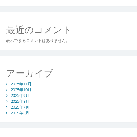
術
が
融
合
最近のコメント
す
る
表示できるコメントはありません。
街
の
包
茎
手
アーカイブ
術
事
2025年11月
情
2025年10月
2025年9月
2025年8月
2025年7月
2025年6月