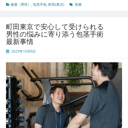
由
京
健康（男性）
,
包茎手術
,
町田(東京)
医療
の
医
療
町田東京で安心して受けられる
が
男性の悩みに寄り添う包茎手術
進
最新事情
化
す
2025年10月9日
る
理
由
男
性
専
門
外
来
と
包
茎
手