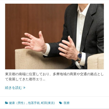
東京都の南端に位置しており、多摩地域の商業や交通の拠点とし
て発展してきた都市エリ…
町
続きを読む
田
東
京
健康（男性）
,
包茎手術
,
町田(東京)
医療
で