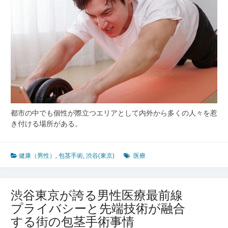
の
悩
み
に
寄
り
添
う
包
茎
手
都市の中でも個性が際立つエリアとして内外から多くの人々を惹
術
き付ける場所がある。
最
新
事
健康（男性）
,
包茎手術
,
渋谷(東京)
医療
情
渋谷東京が誇る男性医療最前線
プライバシーと先端技術が融合
する街の包茎手術事情