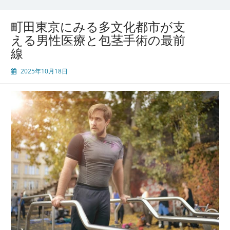
進
化
町田東京にみる多文化都市が支
す
える男性医療と包茎手術の最前
る
線
包
茎
2025年10月18日
手
術
患
者
に
寄
り
添
う
医
療
と
地
域
の