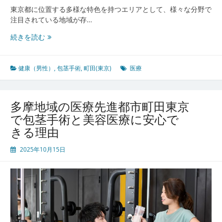
安
東京都に位置する多様な特色を持つエリアとして、様々な分野で
心
注目されている地域が存…
環
境
町
続きを読む
田
東
京
健康（男性）
,
包茎手術
,
町田(東京)
医療
に
み
る
多摩地域の医療先進都市町田東京
多
で包茎手術と美容医療に安心で
文
きる理由
化
都
2025年10月15日
市
が
支
え
る
男
性