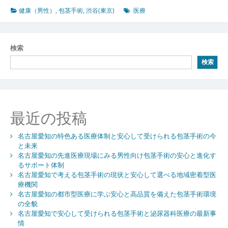
京
健康（男性）
,
包茎手術
,
渋谷(東京)
医療
が
誇
る
検索
男
検索
性
医
療
最
前
最近の投稿
線
プ
名古屋愛知の特色ある医療体制と安心して受けられる包茎手術の今
ラ
と未来
イ
名古屋愛知の先進医療現場にみる男性向け包茎手術の安心と進化す
バ
るサポート体制
シ
名古屋愛知で考える包茎手術の現状と安心して選べる地域密着型医
ー
療機関
と
名古屋愛知の都市型医療に学ぶ安心と高品質を備えた包茎手術環境
先
の全貌
端
名古屋愛知で安心して受けられる包茎手術と泌尿器科医療の最新事
情
技