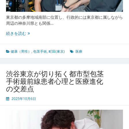
術
対
応
東京都の多摩地域南部に位置し、行政的には東京都に属しながら
の
周辺の神奈川県とも関係…
最
新
町
続きを読む
事
田
情
東
京
健康（男性）
,
包茎手術
,
町田(東京)
医療
で
安
心
渋谷東京が切り拓く都市型包茎
し
手術最前線患者心理と医療進化
て
の交差点
受
け
2025年10月6日
ら
れ
る
男
性