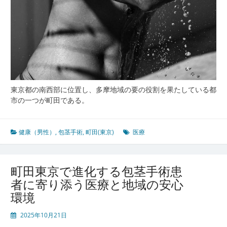
東京都の南西部に位置し、多摩地域の要の役割を果たしている都
市の一つが町田である。
健康（男性）
,
包茎手術
,
町田(東京)
医療
町田東京で進化する包茎手術患
者に寄り添う医療と地域の安心
環境
2025年10月21日