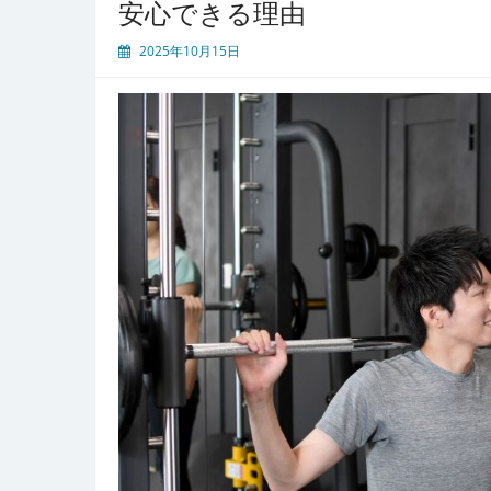
安心できる理由
文
化
2025年10月15日
都
市
が
支
え
る
男
性
医
療
と
包
茎
手
術
の
最
前
線