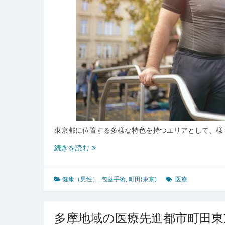
療
と
地
域
の
安
心
環
境
東京都に位置する多様な特色を持つエリアとして、様
町
続きを読む
田
東
京
健康（男性）
,
包茎手術
,
町田(東京)
医療
に
み
る
多摩地域の医療先進都市町田東
多