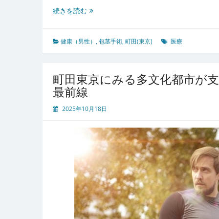
町
続きを読む
田
東
京
健康（男性）
,
包茎手術
,
町田(東京)
医療
で
進
化
町田東京にみる多文化都市が
す
最前線
る
包
2025年10月18日
茎
手
術
患
者
に
寄
り
添
う
医