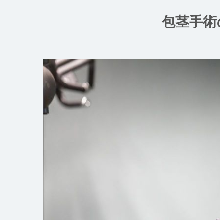
コ
ン
包茎手術
テ
ン
ツ
へ
ス
キ
ッ
プ